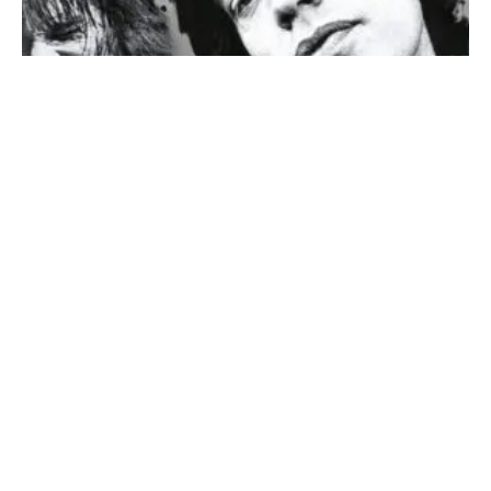
SONDERHEFT ROLLING STONES
DIE GRÖSSTE ROCK’N’ROLL-BAND DER WELT – DER
ULTIMATIVE GUIDE AUF 132 Seiten!!!
Jetzt am Kiosk
oder direkt online sichern! https://classicrock.net/shop/
Über 60 Jahre Sex, Drugs...