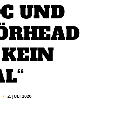
DC UND
ÖRHEAD
 KEIN
L“
2. JULI 2020
■