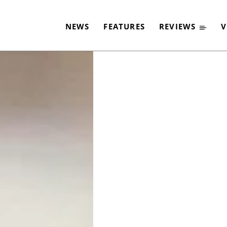
RHEAD SIND KEIN M
NEWS
FEATURES
REVIEWS
V
-
By
JACQUELINE FLOSSMANN
2. JULI 2020