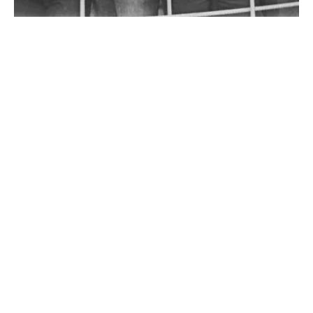
NO BUSINESS LIKE SHOW
BUSINESS
Mit ihrer einzigartigen Mischung aus
genreübergreifender Musik, theatralischer
Präsentation, sozialem Engagement und Fanverehrung
hätte es The Sensational Alex Harvey Band verdient,
mehr Platten zu...