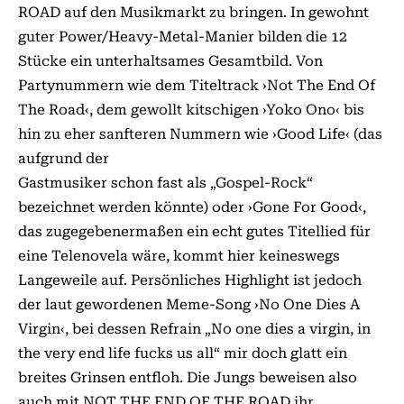
ROAD auf den Musikmarkt zu bringen. In gewohnt
guter Power/Heavy-Metal-Manier bilden die 12
Stücke ein unterhaltsames Gesamtbild. Von
Partynummern wie dem Titeltrack ›Not The End Of
The Road‹, dem gewollt kitschigen ›Yoko Ono‹ bis
hin zu eher sanfteren Nummern wie ›Good Life‹ (das
aufgrund der
Gastmusiker schon fast als „Gospel-Rock“
bezeichnet werden könnte) oder ›Gone For Good‹,
das zugegebenermaßen ein echt gutes Titellied für
eine Telenovela wäre, kommt hier keineswegs
Langeweile auf. Persönliches Highlight ist jedoch
der laut gewordenen Meme-Song ›No One Dies A
Virgin‹, bei dessen Refrain „No one dies a virgin, in
the very end life fucks us all“ mir doch glatt ein
breites Grinsen entfloh. Die Jungs beweisen also
auch mit NOT THE END OF THE ROAD ihr