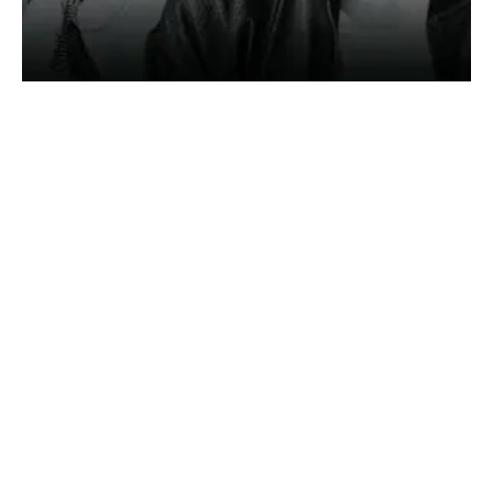
SONDERHEFT ROLLING STONES
DIE GRÖSSTE ROCK’N’ROLL-BAND DER WELT – DER
ULTIMATIVE GUIDE AUF 132 Seiten!!!
Jetzt am Kiosk
oder direkt online sichern! https://classicrock.net/shop/
Über 60 Jahre Sex, Drugs...