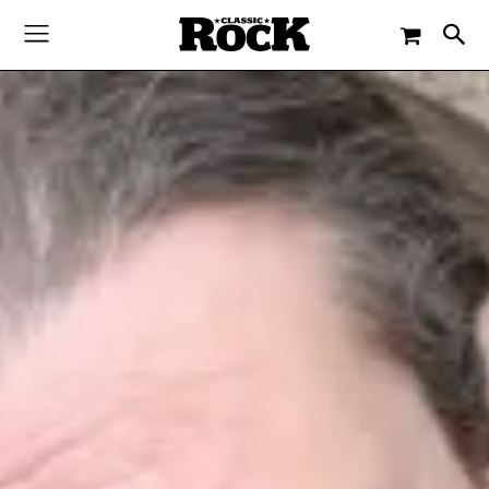
-
By
PAUL SCHMITZ
28. MAI 2015