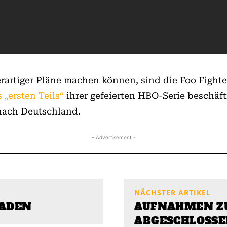
rartiger Pläne machen können, sind die Foo Fighter
„ersten Teils“
ihrer gefeierten HBO-Serie beschäf
nach Deutschland.
- Advertisement -
NÄCHSTER ARTIKEL
LADEN
AUFNAHMEN Z
ABGESCHLOSS