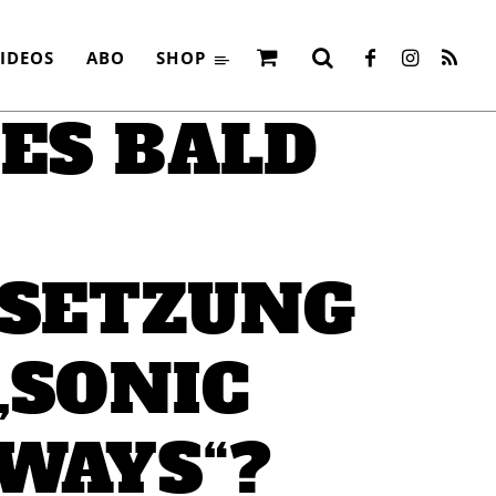
IDEOS
ABO
SHOP
 ES BALD
SETZUNG
„SONIC
WAYS“?