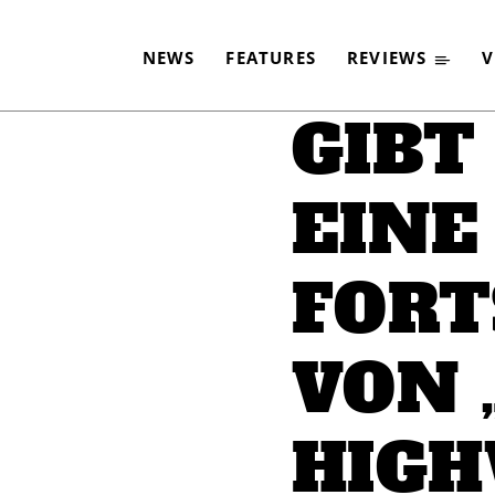
„SONIC HIGHWAYS“?
NEWS
FEATURES
REVIEWS
V
-
By
CLASSIC ROCK
20. MÄRZ 2015
GIBT
EINE
FORT
VON 
HIGH