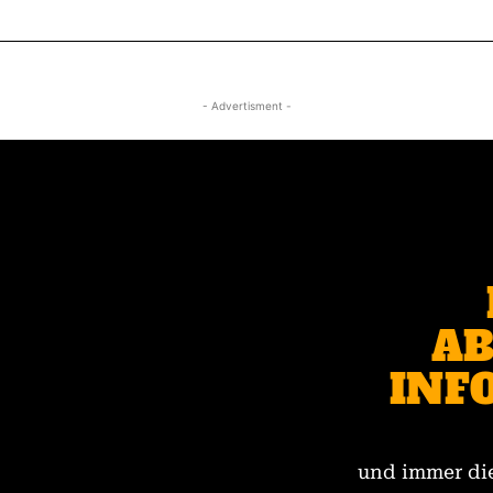
- Advertisment -
AB
INF
und immer die