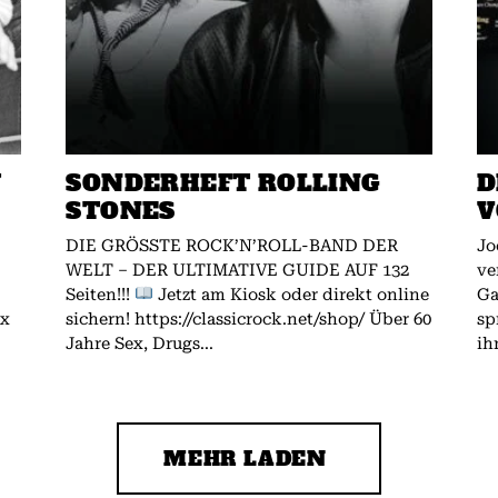
W
SONDERHEFT ROLLING
D
STONES
V
DIE GRÖSSTE ROCK’N’ROLL-BAND DER
Jo
WELT – DER ULTIMATIVE GUIDE AUF 132
ve
Seiten!!!
Jetzt am Kiosk oder direkt online
Gallagher.
ex
sichern! https://classicrock.net/shop/ Über 60
sp
Jahre Sex, Drugs...
ih
MEHR LADEN