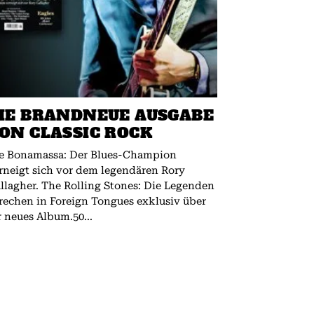
IE BRANDNEUE AUSGABE
ON CLASSIC ROCK
e Bonamassa: Der Blues-Champion
rneigt sich vor dem legendären Rory
 The Rolling Stones: Die Legenden
rechen in Foreign Tongues exklusiv über
r neues Album.50...