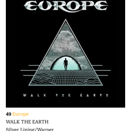
49
Europe
WALK THE EARTH
Silver Lining/Warner