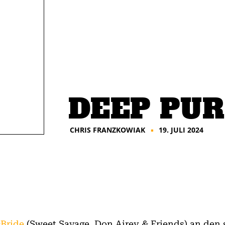
DEEP PURP
CHRIS FRANZKOWIAK
19. JULI 2024
■
Bride
(Sweet Savage, Don Airey & Friends) an den 