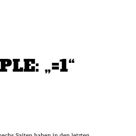
LE: „=1“
sechs Saiten haben in den letzten