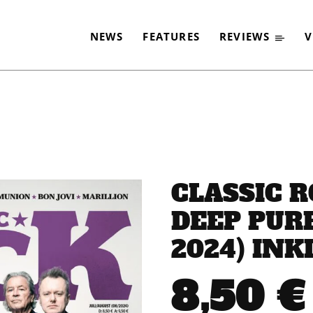
NEWS
FEATURES
REVIEWS
V
CLASSIC R
DEEP PURP
2024) INKL
8,50
€