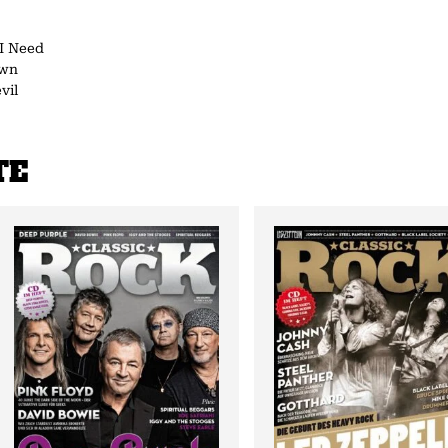
 I Need
own
vil
TE