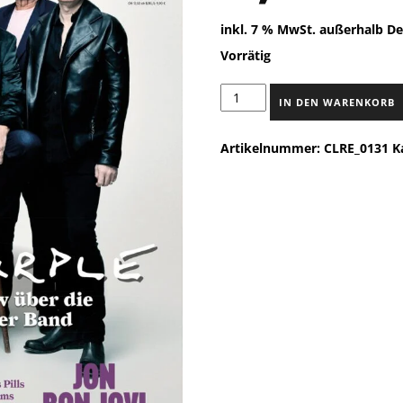
inkl. 7 % MwSt.
außerhalb De
Vorrätig
CLASSIC
IN DEN WARENKORB
ROCK
NR.
Artikelnummer:
CLRE_0131
K
131:
DEEP
PURPLE
(Jul/Aug
2024)
INKL.
CD
Menge