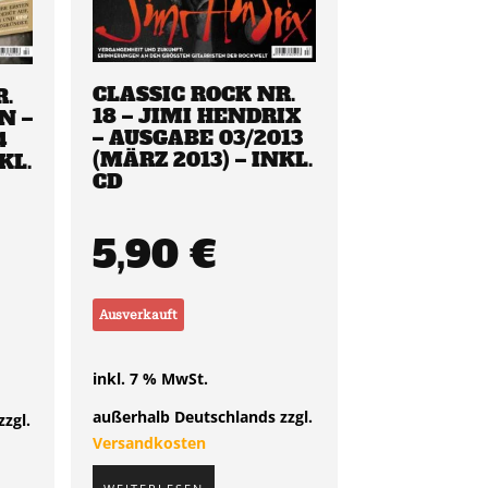
CLASSIC ROCK NR.
R.
18 – JIMI HENDRIX
N –
– AUSGABE 03/2013
4
(MÄRZ 2013) – INKL.
KL.
CD
5,90
€
Ausverkauft
inkl. 7 % MwSt.
außerhalb Deutschlands zzgl.
zgl.
Versandkosten