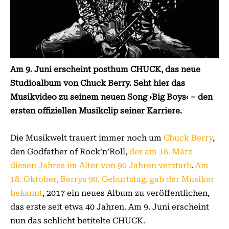
Am 9. Juni erscheint posthum CHUCK, das neue
Studioalbum von Chuck Berry. Seht hier das
Musikvideo zu seinem neuen Song ›Big Boys‹ – den
ersten offiziellen Musikclip seiner Karriere.
Die Musikwelt trauert immer noch um
Chuck Berry
,
den Godfather of Rock’n’Roll,
der am 18. März
diesen Jahres im Alter von 90 Jahren verstarb
.
Am
18. Oktober, Berrys 90. Geburtstag, gab der Musiker
bekannt
, 2017 ein neues Album zu veröffentlichen,
das erste seit etwa 40 Jahren. Am 9. Juni erscheint
nun das schlicht betitelte CHUCK.