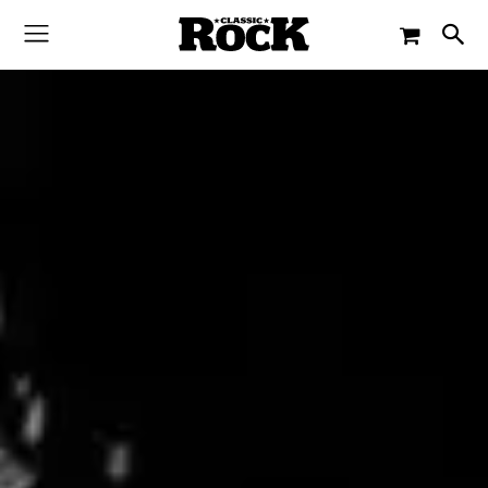
-
By
CLASSIC ROCK
18. MAI 2017