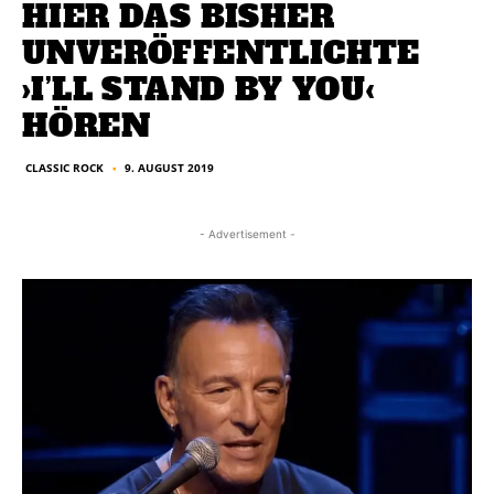
HIER DAS BISHER
UNVERÖFFENTLICHTE
›I’LL STAND BY YOU‹
HÖREN
CLASSIC ROCK
9. AUGUST 2019
■
- Advertisement -