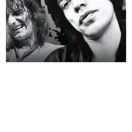
SONDERHEFT ROLLING STONES
DIE GRÖSSTE ROCK’N’ROLL-BAND DER WELT – DER
ULTIMATIVE GUIDE AUF 132 Seiten!!!
Jetzt am Kiosk
oder direkt online sichern! https://classicrock.net/shop/
Über 60 Jahre Sex, Drugs...