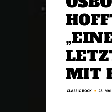
OSB
HOFF
„EIN
LETZ
MIT 
CLASSIC ROCK
28. MAI
■