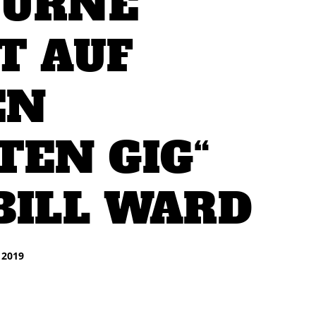
OURNE
T AUF
EN
TEN GIG“
BILL WARD
 2019