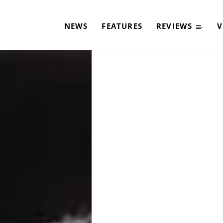
N LETZTEN GIG“ MIT
NEWS
FEATURES
REVIEWS
V
-
By
CLASSIC ROCK
28. MAI 2019