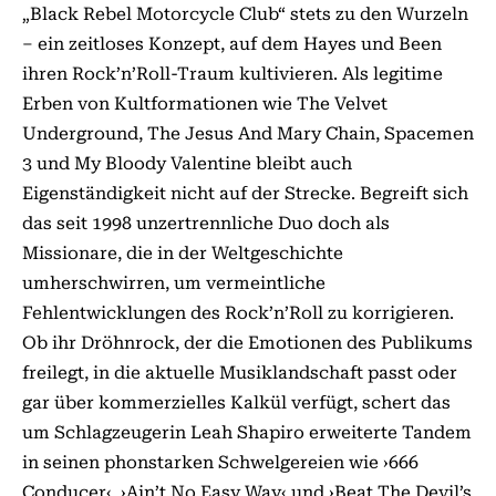
„Black Rebel Motorcycle Club“ stets zu den Wurzeln
– ein zeitloses Kon­zept, auf dem Hayes und Been
ihren Rock’n’Roll-Traum kultivieren. Als legitime
Erben von Kultformationen wie The Velvet
Underground, The Jesus And Mary Chain, Spacemen
3 und My Bloody Valentine bleibt auch
Eigenständigkeit nicht auf der Strecke. Begreift sich
das seit 1998 unzertrennliche Duo doch als
Missionare, die in der Weltgeschichte
umherschwirren, um vermeintliche
Fehlentwicklungen des Rock’n’Roll zu korrigieren.
Ob ihr Dröhnrock, der die Emotionen des Publikums
freilegt, in die aktuelle Musiklandschaft passt oder
gar über kommerzielles Kalkül verfügt, schert das
um Schlagzeugerin Leah Shapiro erweiterte Tandem
in seinen phonstarken Schwelgereien wie ›666
Conducer‹, ›Ain’t No Easy Way‹ und ›Beat The Devil’s