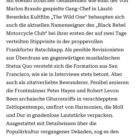
Mit ebenso stoischer Gelassenheit wie einst der von
Marlon Brando gespielte Gang-Chef in László
Benedeks Kultfilm „The Wild One“ behaupten sich
auch die aktuellen Namenseigner des „Black Rebel
Motorcycle Club“ bei ihrer ersten der auf zwei Tage
verteilten Stippvisite in der proppevollen
Frankfurter Batschkapp. Als penible Revisionisten
aus Überdruss am gegenwärtigen musikalischen
Status Quo versteht sich die Formation aus San
Francisco, wie sie in Interviews stets betont. Aber
auch als zitatverliebte Bewunderer. Penibel sezieren
die Frontmänner Peter Hayes und Robert Levon
Been archaische Gitarrenriffs in verschlepptem
Zeitlupentempo, umflort von Harmonien, die Moll
und Dur in gnadenlose Lautstärke verpacken.
Ausgestattet mit Detailwissen über die
Populärkultur vergangener Dekaden, zog es den