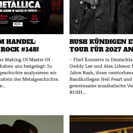
M HANDEL:
RUSH KÜNDIGEN E
 ROCK #148!
TOUR FÜR 2027 A
The Making Of Master Of
– Fünf Konzerte in Deutschland bestätigt
haben uns festgelegt: In
Geddy Lee und Alex Lifeson f
lgeschichte analysieren wir
Jahre Rush, ihren verstorben
nstein der Metalgeschichte.
Bandkollegen Neil Peart und
...
gemeinsame musikalische Ve
RUSH...