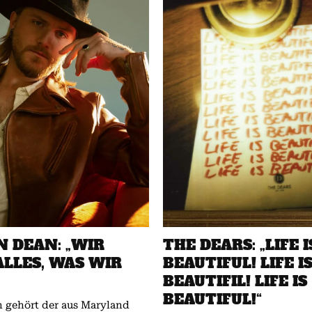
N DEAN: „WIR
THE DEARS: „LIFE I
LLES, WAS WIR
BEAUTIFUL! LIFE I
BEAUTIFIL! LIFE IS
BEAUTIFUL!“
n gehört der aus Maryland