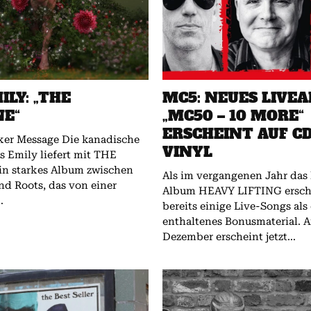
ILY: „THE
MC5: NEUES LIVE
NE“
„MC50 – 10 MORE“
ERSCHEINT AUF C
sage Die kanadische
VINYL
s Emily liefert mit THE
n starkes Album zwischen
Als im vergangenen Jahr das 
nd Roots, das von einer
Album HEAVY LIFTING erschi
.
bereits einige Live-Songs als
enthaltenes Bonusmaterial. A
Dezember erscheint jetzt...