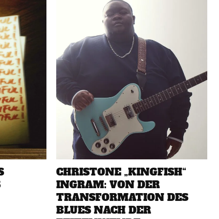
S
CHRISTONE „KINGFISH“
S
INGRAM: VON DER
TRANSFORMATION DES
BLUES NACH DER