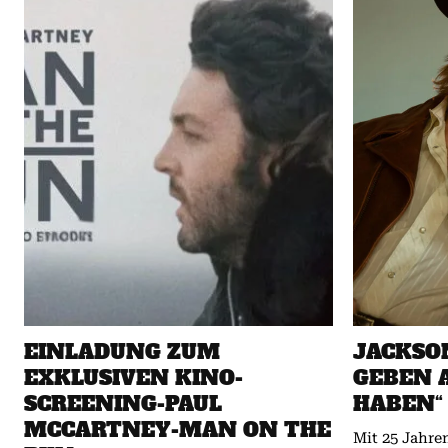
EINLADUNG ZUM
JACKSO
EXKLUSIVEN KINO-
GEBEN A
SCREENING-PAUL
HABEN“
MCCARTNEY-MAN ON THE
Mit 25 Jahre