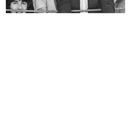
NO BUSINESS LIKE SHOW
BUSINESS
Mit ihrer einzigartigen Mischung aus
genreübergreifender Musik, theatralischer
Präsentation, sozialem Engagement und Fanverehrung
hätte es The Sensational Alex Harvey Band verdient,
mehr Platten zu...