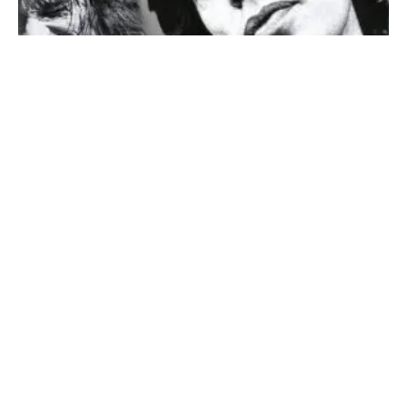
SONDERHEFT ROLLING STONES
DIE GRÖSSTE ROCK’N’ROLL-BAND DER WELT – DER
ULTIMATIVE GUIDE AUF 132 Seiten!!!
Jetzt am Kiosk
oder direkt online sichern! https://classicrock.net/shop/
Über 60 Jahre Sex, Drugs...