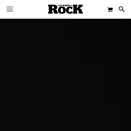
-
By
JACQUELINE FLOSSMANN
1. JULI 2019