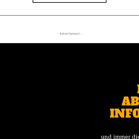
- Advertisment -
AB
INF
und immer die