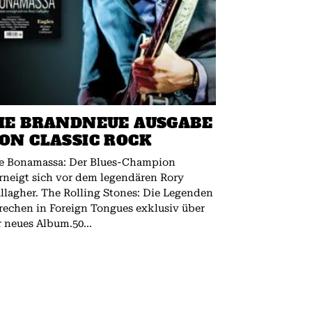
IE BRANDNEUE AUSGABE
ON CLASSIC ROCK
e Bonamassa: Der Blues-Champion
rneigt sich vor dem legendären Rory
 The Rolling Stones: Die Legenden
rechen in Foreign Tongues exklusiv über
r neues Album.50...