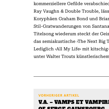
kommerziellere Gefilde verabschied
Ray Vaughn & Double Trouble, läss
Koryphäen Graham Bond und Brian A
Stil-Gratwanderungen von Santana e
Titelsong wiederum steckt der Geist
das semiakustische ›The Next Big 
Lediglich ›All My Life‹ mit kitsch
unter Walter Trouts künstlerische
VORHERIGER ARTIKEL
V.A. – VAMPS ET VAMPIR