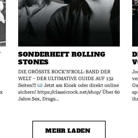
W
SONDERHEFT ROLLING
D
STONES
V
DIE GRÖSSTE ROCK’N’ROLL-BAND DER
Jo
WELT – DER ULTIMATIVE GUIDE AUF 132
ve
Seiten!!!
Jetzt am Kiosk oder direkt online
Gallagher.
ex
sichern! https://classicrock.net/shop/ Über 60
sp
Jahre Sex, Drugs...
ih
MEHR LADEN