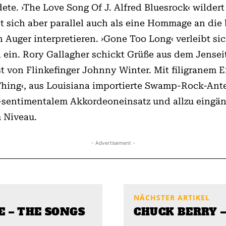
ete. ›The Love Song Of J. Alfred Bluesrock‹ wilder
t sich aber parallel auch als eine Hommage an di
uger interpretieren. ›Gone Too Long‹ verleibt sic
in. Rory Gallagher schickt Grüße aus dem Jenseits 
 von Flinkefinger Johnny Winter. Mit filigranem Ei
Thing‹, aus Louisiana importierte Swamp-Rock-Ante
ig-sentimentalem Akkordeoneinsatz und allzu eingän
m Niveau.
- Advertisement -
NÄCHSTER ARTIKEL
E – THE SONGS
CHUCK BERRY 