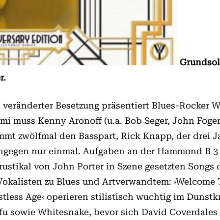
Grundso
r.
t veränderter Besetzung präsentiert Blues-Rocker 
mi muss Kenny Aronoff (u.a. Bob Seger, John Foge
mt zwölfmal den Basspart, Rick Knapp, der drei J
ingegen nur einmal. Aufgaben an der Hammond B 3 
ustikal von John Porter in Szene gesetzten Songs d
Vokalisten zu Blues und Artverwandtem: ›Welcome 
stless Age‹ operieren stilistisch wuchtig im Dunst
u sowie Whitesnake, bevor sich David Coverdales