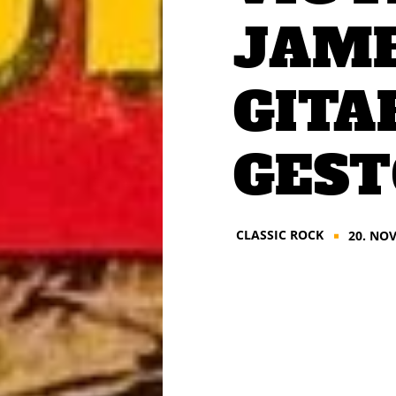
JAME
GITA
GES
CLASSIC ROCK
20. NO
■