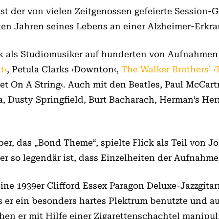
ist der von vielen Zeitgenossen gefeierte Session-G
etzten Jahren seines Lebens an einer Alzheimer-Erkr
ck als Studiomusiker auf hunderten von Aufnahmen 
t‹
, Petula Clarks ›Downton‹,
The Walker Brothers’ 
 On A String‹. Auch mit den Beatles, Paul McCart
, Dusty Springfield, Burt Bacharach, Herman’s Herm
r, das „Bond Theme“, spielte Flick als Teil von J
er so legendär ist, dass Einzelheiten der Aufnahm
eine 1939er Clifford Essex Paragon Deluxe-Jazzgitar
ss er ein besonders hartes Plektrum benutzte und a
n er mit Hilfe einer Zigarettenschachtel manipuli