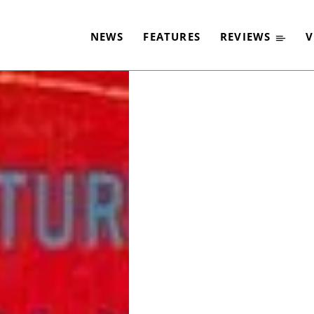
GESTORBEN
NEWS
FEATURES
REVIEWS
V
-
By
CLASSIC ROCK
20. NOVEMBER 2024