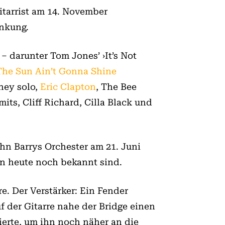
itarrist am 14. November
ankung.
– darunter Tom Jones’ ›It’s Not
›The Sun Ain’t Gonna Shine
ney solo,
Eric Clapton
, The Bee
its, Cliff Richard, Cilla Black und
ohn Barrys Orchester am 21. Juni
en heute noch bekannt sind.
re. Der Verstärker: Ein Fender
uf der Gitarre nahe der Bridge einen
erte, um ihn noch näher an die