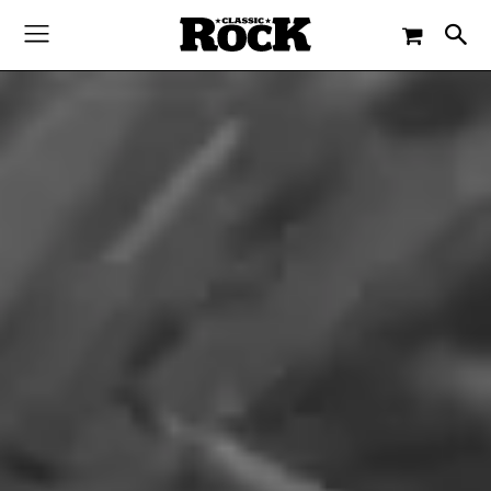
-
By
BEN FOITZIK
5. APRIL 2023