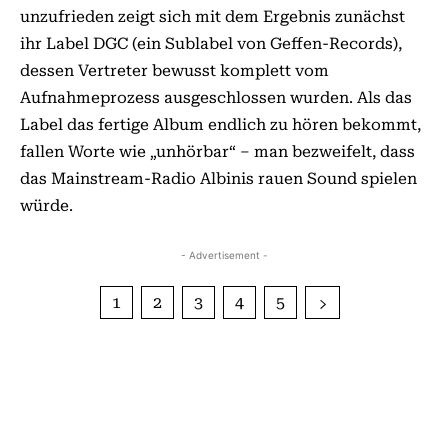
unzufrieden zeigt sich mit dem Ergebnis zunächst
ihr Label DGC (ein Sublabel von Geffen-Records),
dessen Vertreter bewusst komplett vom
Aufnahmeprozess ausgeschlossen wurden. Als das
Label das fertige Album endlich zu hören bekommt,
fallen Worte wie „unhörbar“ – man bezweifelt, dass
das Mainstream-Radio Albinis rauen Sound spielen
würde.
- Advertisement -
1
2
3
4
5
VORHERIGER ARTIKEL
NÄCHSTER ARTIKEL
TOMMY LEE: KURIOSE
GOV’T MULE: NEUES