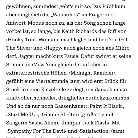
gewöhnen, zumindest geht‘s mir so. Das Publikum
aber singt sich die „Woahohos“ im Frage-und-
Antwort-Modus noch zu, als der Song schon lange
vorbei ist, so lange, bis Keith Richards das Riff von
›Honky Tonk Woman‹ anschlägt – und bei ›You Got
The Silver‹ und ›Happy‹ auch gleich noch ans Mikro
darf. Jagger macht kurz Pause. Dafür zwingt er seine
Stimme in ›Miss You‹ gleich darauf aber in
extraterrestrische Höhen. ›Midnight Rambler‹,
gefühlt eine Viertelstunde lang, wird erst Stück für
Stück in seine Einzelteile zerlegt, um danach umso
kraftvoller, schneller, dringlicher zurückzukommen.
Und ab da nur noch Gassenhauer: ›Paint It Black‹,
›Start Me Up‹, ›Gimme Shelter‹ (großartig mit
Sängerin Sasha Allen), ›Jumpin‘ Jack Flash‹. Mit
›Sympathy For The Devil‹ und ›Satisfaction‹ (samt