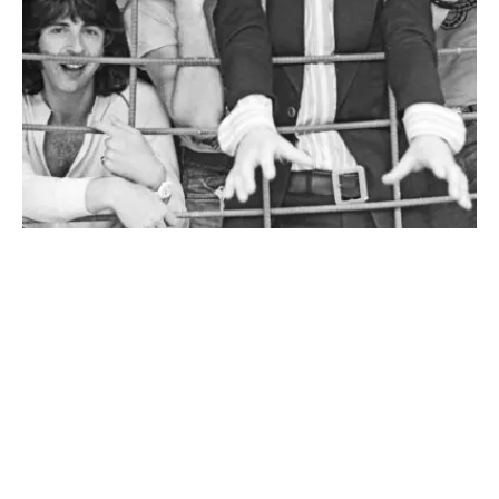
NO BUSINESS LIKE SHOW
BUSINESS
Mit ihrer einzigartigen Mischung aus
genreübergreifender Musik, theatralischer
Präsentation, sozialem Engagement und Fanverehrung
hätte es The Sensational Alex Harvey Band verdient,