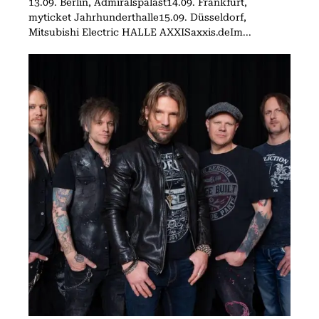
13.09. Berlin, Admiralspalast14.09. Frankfurt,
myticket Jahrhunderthalle15.09. Düsseldorf,
Mitsubishi Electric HALLE AXXISaxxis.deIm...