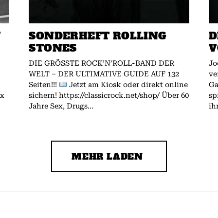
W
SONDERHEFT ROLLING
D
STONES
V
DIE GRÖSSTE ROCK’N’ROLL-BAND DER
Jo
WELT – DER ULTIMATIVE GUIDE AUF 132
ve
Seiten!!!
Jetzt am Kiosk oder direkt online
Gallagher.
ex
sichern! https://classicrock.net/shop/ Über 60
sp
Jahre Sex, Drugs...
ih
MEHR LADEN