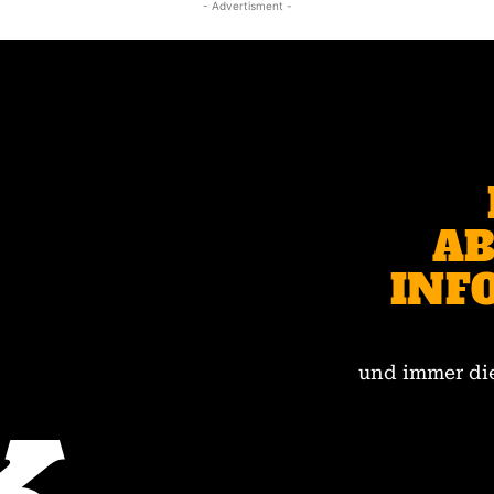
- Advertisment -
AB
INF
und immer die