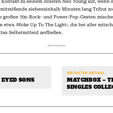
r Kontakt zu seinem inneren Neil Young auf, wenn 
itreißende siebeneinhalb Minuten lang Tribut zoll
l die großen 70s-Rock- und Power-Pop-Gesten misch
 etwa ›Woke Up To The Light‹, die bei aller mits
tes Selbstmitleid zerfließen.
- Advertisement -
NÄCHSTER ARTIKEL
 EYED SONS
MATCHBOX – T
SINGLES COLLE