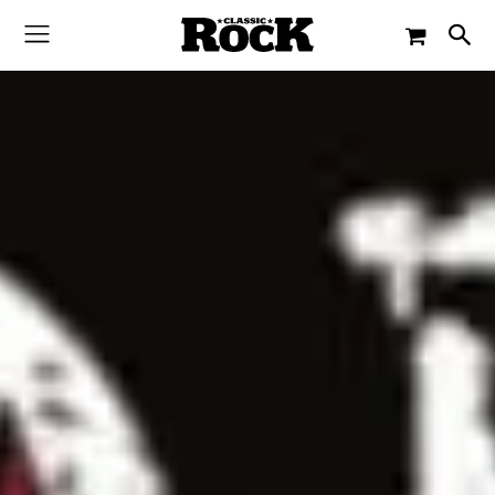
-
By
PAUL SCHMITZ
12. JUNI 2014