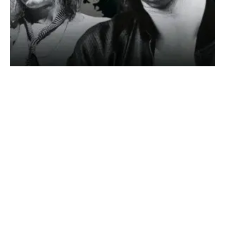
SONDERHEFT ROLLING STONES
DIE GRÖSSTE ROCK’N’ROLL-BAND DER WELT – DER
ULTIMATIVE GUIDE AUF 132 Seiten!!!
Jetzt am Kiosk
oder direkt online sichern! https://classicrock.net/shop/
Über 60 Jahre Sex, Drugs...