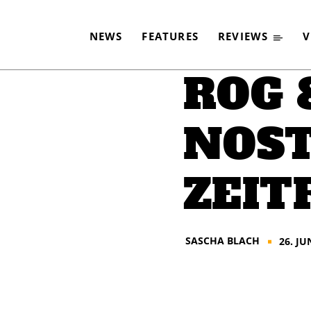
IP – NOSTALGISCHE Z
NEWS
FEATURES
REVIEWS
V
-
By
SASCHA BLACH
26. JUNI 2014
ROG &
NOST
ZEIT
SASCHA BLACH
26. JU
■