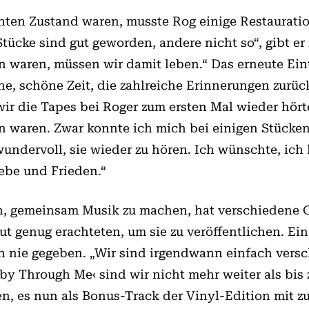
chten Zustand waren, musste Rog einige Restaurat
tücke sind gut geworden, andere nicht so“, gibt er
n waren, müssen wir damit leben.“ Das erneute Ei
che, schöne Zeit, die zahlreiche Erinnerungen zurüc
ir die Tapes bei Roger zum ersten Mal wieder hörte
en waren. Zwar konnte ich mich bei einigen Stücken
ndervoll, sie wieder zu hören. Ich wünschte, ich
ebe und Frieden.“
en, gemeinsam Musik zu machen, hat verschiedene G
gut genug erachteten, um sie zu veröffentlichen. E
h nie gegeben. „Wir sind irgendwann einfach versc
Ruby Through Me‹ sind wir nicht mehr weiter als b
 es nun als Bonus-Track der Vinyl-Edition mit zu 