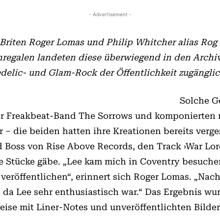
- Advertisement -
Briten Roger Lomas und Philip Whitcher alias Rog 
nregalen landeten diese überwiegend in den Archiv
delic- und Glam-Rock der Öffentlichkeit zugängli
Solche G
er Freakbeat-Band The Sorrows und komponierten n
r – die beiden hatten ihre Kreationen bereits verge
 Boss von Rise Above Records, den Track ›War Lord
hte Stücke gäbe. „Lee kam mich in Coventry besuch
u veröffentlichen“, erinnert sich Roger Lomas. „Na
, da Lee sehr enthusiastisch war.“ Das Ergebnis
reise mit Liner-Notes und unveröffentlichten Bilder