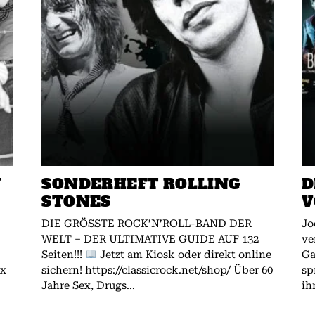
W
SONDERHEFT ROLLING
D
STONES
V
DIE GRÖSSTE ROCK’N’ROLL-BAND DER
Jo
WELT – DER ULTIMATIVE GUIDE AUF 132
ve
Seiten!!!
Jetzt am Kiosk oder direkt online
Gallagher.
ex
sichern! https://classicrock.net/shop/ Über 60
sp
Jahre Sex, Drugs...
ih