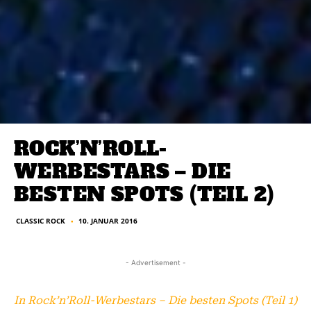
ROCK’N’ROLL-
WERBESTARS – DIE
BESTEN SPOTS (TEIL 2)
CLASSIC ROCK
10. JANUAR 2016
■
- Advertisement -
In Rock’n’Roll-Werbestars – Die besten Spots (Teil 1)