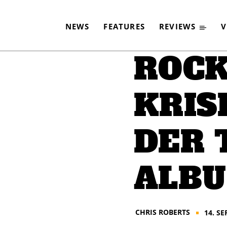
ALBUMS
NEWS
FEATURES
REVIEWS
V
-
By
CHRIS ROBERTS
14. SEPTEMBER 2014
ROCK
KRISE
DER 
ALB
CHRIS ROBERTS
14. S
■