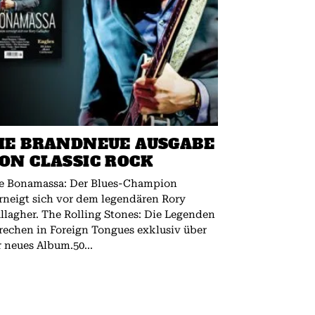
IE BRANDNEUE AUSGABE
ON CLASSIC ROCK
e Bonamassa: Der Blues-Champion
rneigt sich vor dem legendären Rory
 The Rolling Stones: Die Legenden
rechen in Foreign Tongues exklusiv über
r neues Album.50...