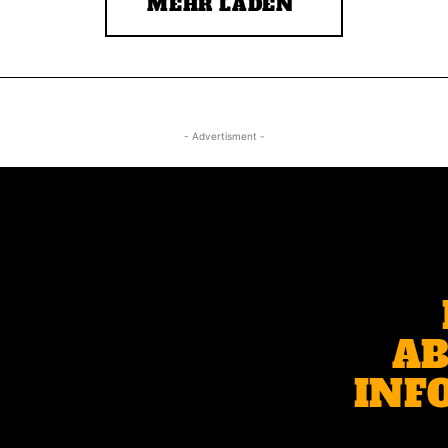
MEHR LADEN
- Advertisment -
AB
INF