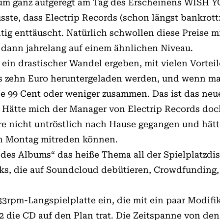
um ganz aufgeregt am Tag des Erscheinens WISH 
usste, dass Electrip Records (schon längst bankrot
tig enttäuscht. Natürlich schwollen diese Preise 
n dann jahrelang auf einem ähnlichen Niveau.
 ein drastischer Wandel ergeben, mit vielen Vorte
s zehn Euro heruntergeladen werden, und wenn man 
 je 99 Cent oder weniger zusammen. Das ist das neu
. Hätte mich der Manager von Electrip Records do
e nicht untröstlich nach Hause gegangen und hät
n Montag mitreden können.
d des Albums“ das heiße Thema all der Spielplatzd
ks, die auf Soundcloud debütieren, Crowdfunding, 
3rpm-Langspielplatte ein, die mit ein paar Modifik
 die CD auf den Plan trat. Die Zeitspanne von den 