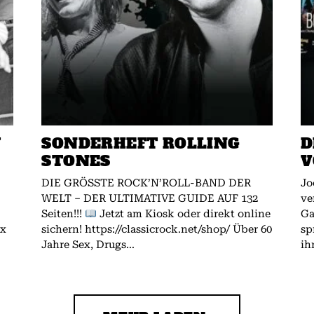
W
SONDERHEFT ROLLING
D
STONES
V
DIE GRÖSSTE ROCK’N’ROLL-BAND DER
Jo
WELT – DER ULTIMATIVE GUIDE AUF 132
ve
Seiten!!!
Jetzt am Kiosk oder direkt online
Gallagher.
ex
sichern! https://classicrock.net/shop/ Über 60
sp
Jahre Sex, Drugs...
ih