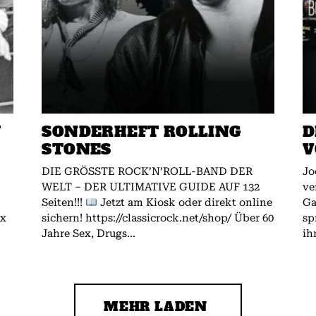
W
SONDERHEFT ROLLING
D
STONES
V
DIE GRÖSSTE ROCK’N’ROLL-BAND DER
Jo
WELT – DER ULTIMATIVE GUIDE AUF 132
ve
Seiten!!!
Jetzt am Kiosk oder direkt online
Gallagher.
ex
sichern! https://classicrock.net/shop/ Über 60
sp
Jahre Sex, Drugs...
ih
MEHR LADEN