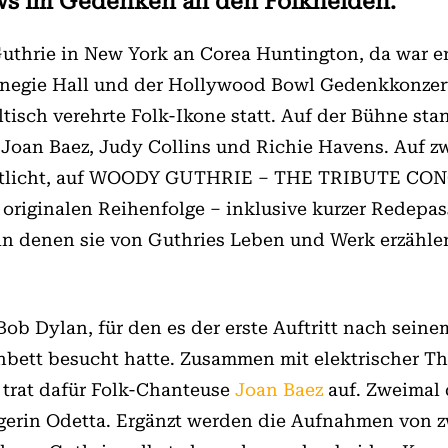
ows im Gedenken an den Folkhelden.
uthrie in New York an Corea Huntington, da war er
rnegie Hall und der Hollywood Bowl Gedenkkonzerte
ltisch verehrte Folk-Ikone statt. Auf der Bühne st
, Joan Baez, Judy Collins und Richie Havens. Auf z
ntlicht, auf WOODY GUTHRIE – THE TRIBUTE CON­CE
 originalen Reihenfolge – inklusive kurzer Redepa
 in denen sie von Guthries Leben und Werk erzähle
Bob Dylan, für den es der erste Auftritt nach sein
bett besucht hatte. Zusammen mit elektrischer Th
trat dafür Folk-Chan­teuse
Joan Baez
auf. Zweimal 
gerin Odetta. Ergänzt werden die Aufnahmen von 