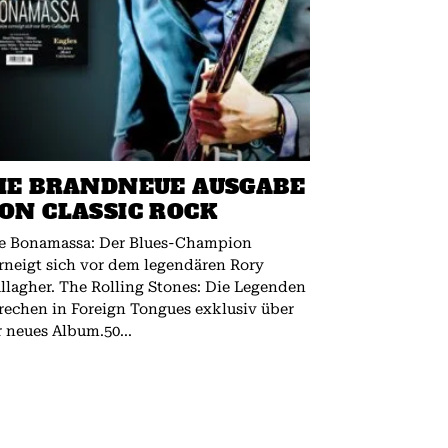
IE BRANDNEUE AUSGABE
ON CLASSIC ROCK
e Bonamassa: Der Blues-Champion
rneigt sich vor dem legendären Rory
 The Rolling Stones: Die Legenden
rechen in Foreign Tongues exklusiv über
r neues Album.50...