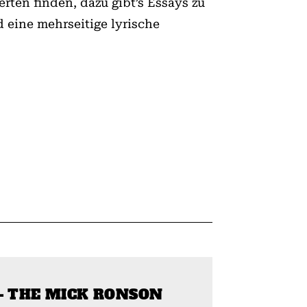
rten finden, dazu gibt’s Essays zu
 eine mehrseitige lyrische
– THE MICK RONSON