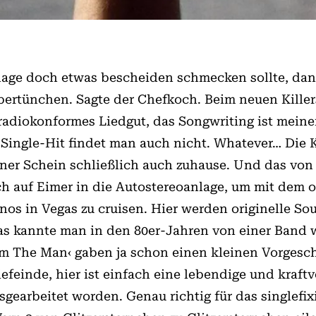
beilage doch etwas bescheiden schmecken sollte, da
ertünchen. Sagte der Chefkoch. Beim neuen Kille
 radiokonformes Liedgut, das Songwriting ist mein
 Single-Hit findet man auch nicht. Whatever… Die 
ner Schein schließlich auch zuhause. Und das von
h auf Eimer in die Autostereoanlage, um mit dem o
nos in Vegas zu cruisen. Hier werden originelle So
as kannte man in den 80er-Jahren von einer Band w
‘m The Man‹ gaben ja schon einen kleinen Vor­gesch
efeinde, hier ist einfach eine lebendige und kraft
usgearbeitet worden. Genau richtig für das singlefix