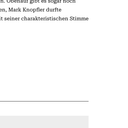
en. Obenauf gibt es sogar noch
en, Mark Knopfler durfte
it seiner charakteristischen Stimme