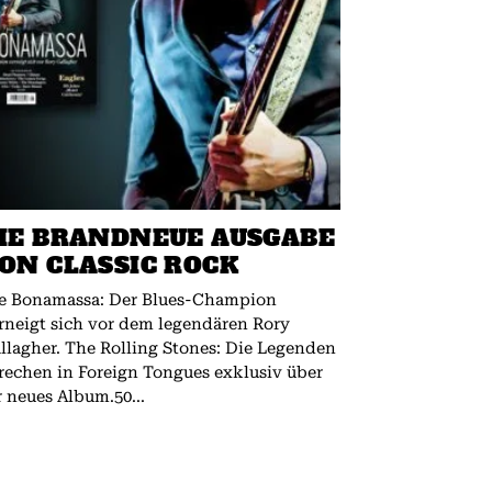
IE BRANDNEUE AUSGABE
ON CLASSIC ROCK
e Bonamassa: Der Blues-Champion
rneigt sich vor dem legendären Rory
 The Rolling Stones: Die Legenden
rechen in Foreign Tongues exklusiv über
r neues Album.50...