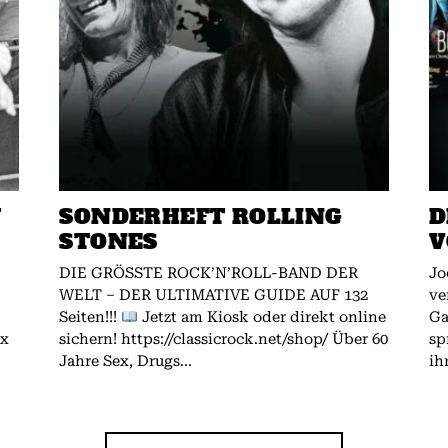
W
SONDERHEFT ROLLING
D
STONES
V
DIE GRÖSSTE ROCK’N’ROLL-BAND DER
Jo
WELT – DER ULTIMATIVE GUIDE AUF 132
ve
Seiten!!!
Jetzt am Kiosk oder direkt online
Gallagher.
ex
sichern! https://classicrock.net/shop/ Über 60
sp
Jahre Sex, Drugs...
ih