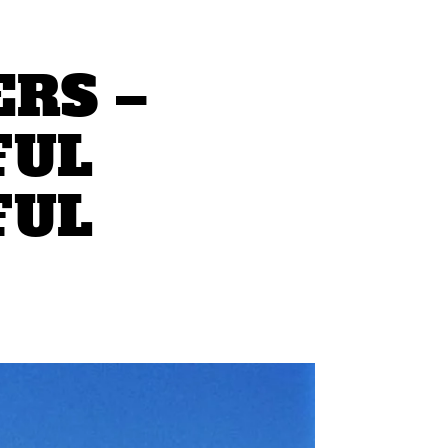
ERS –
FUL
FUL