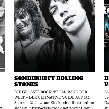
W
SONDERHEFT ROLLING
D
STONES
V
DIE GRÖSSTE ROCK’N’ROLL-BAND DER
Jo
WELT – DER ULTIMATIVE GUIDE AUF 132
ve
Seiten!!!
Jetzt am Kiosk oder direkt online
Gallagher.
ex
sichern! https://classicrock.net/shop/ Über 60
sp