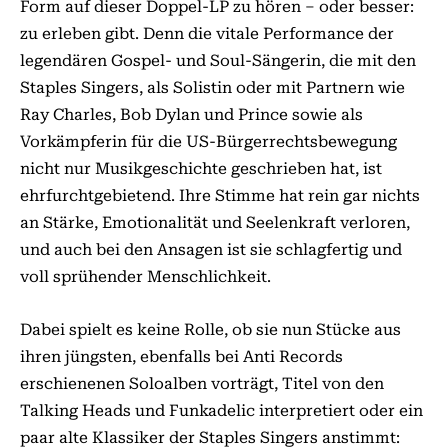
Form auf dieser Dop­pel-LP zu hören – oder besser:
zu erleben gibt. Denn die vitale Performance der
legendären Gos­pel- und Soul-Sängerin, die mit den
Staples Sin­gers, als Solistin oder mit Partnern wie
Ray Char­les, Bob Dylan und Prince sowie als
Vorkämpferin für die US-Bürgerrechtsbewegung
nicht nur Mu­­sik­geschichte geschrieben hat, ist
ehrfurchtgebietend. Ihre Stimme hat rein gar nichts
an Stärke, Emotionalität und Seelenkraft verloren,
und auch bei den Ansagen ist sie schlagfertig und
voll sprühender Menschlichkeit.
Dabei spielt es keine Rolle, ob sie nun Stücke aus
ihren jüngsten, ebenfalls bei Anti Records
erschienenen Soloalben vorträgt, Titel von den
Talking Heads und Funkadelic interpretiert oder ein
paar alte Klassiker der Stap­les Singers anstimmt: