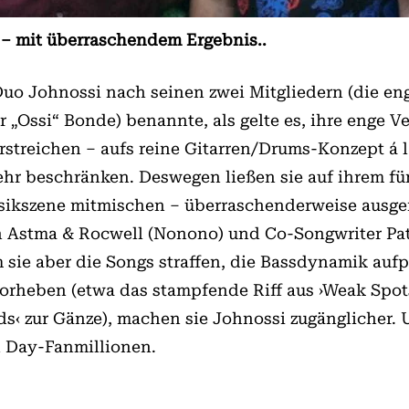
s – mit überraschendem Ergebnis..
o Johnossi nach seinen zwei Mitgliedern (die en
„Ossi“ Bonde) benannte, als gelte es, ihre enge V
rstreichen – aufs reine Gitarren/Drums-Konzept á 
t mehr beschränken. Deswegen ließen sie auf ihre
ikszene mitmischen – überraschenderweise ausger
 Astma & Rocwell (Nonono) und Co-Songwriter Pat
sie aber die Songs straffen, die Bassdynamik au
eben (etwa das stampfende Riff aus ›Weak Spots‹
ds‹ zur Gänze), machen sie Johnossi zugänglicher. 
n Day-Fanmillionen.