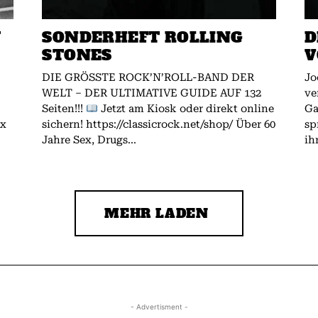
W
SONDERHEFT ROLLING
D
STONES
V
DIE GRÖSSTE ROCK’N’ROLL-BAND DER
Jo
WELT – DER ULTIMATIVE GUIDE AUF 132
ve
Seiten!!!
Jetzt am Kiosk oder direkt online
Gallagher.
ex
sichern! https://classicrock.net/shop/ Über 60
sp
Jahre Sex, Drugs...
ih
MEHR LADEN
- Advertisment -