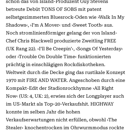
schon das von Island-Produzent Guy Stevens
betreute Debüt TONS OF SOBS mit patent
selbstgezimmerten Bluesrock-Oden wie ›Walk In My
Shadows‹, ›I’m A Mover‹ und ›Sweet Tooth‹ aus.
Noch stromlinienförmiger gelang der von Island-
Chef Chris Blackwell produzierte Zweitling FREE
(UK Rang 22). ›I’ll Be Creepin’‹, ›Songs Of Yesterday‹
oder ›Trouble On Double Time‹ funktionierten
prächtig in einschlägigen Rockdiskotheken.
Weltweit durch die Decke ging das rustikale Konzept
1970 mit FIRE AND WATER. Angeschoben durch eine
Kompakt-Edit der Stadionrockhymne ›All Right
Now‹ (US: 4, UK: 2), erwies sich der Longplayer auch
im US-Markt als Top-20-Verkaufshit. HIGHWAY
konnte im selben Jahr die hohen
Verkaufserwartungen nicht erfüllen, obwohl ›The
Stealer‹ knochentrocken im Ohrwurmmodus rockte