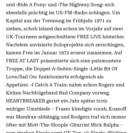
und ›Ride A Pony‹ und ›The Highway Song‹ sich
ebenfalls prächtig im US-FM-Radio schlugen. Um
Kapital aus der Trennung im Frühjahr 1971 zu
ziehen, schob Island das schon im Vorjahr auf zwei
UK-Tourneen mitgeschnittene FREE LIVE hinterher.
Nachdem anvisierte Soloprojekte sich zerschlugen,
kamen Free im Januar 1972 erneut zusammen. Auf
FREE AT LAST präsentierte sich eine putzmuntere
Truppe, die Doppel-A-Seiten-Single ›Little Bit Of
Love/Sail On‹ funktionierte erfolgreich als
Appetizer. ›I Catch A Train‹ nahm schon Rogers und
Kirkes Nachfolgeband Bad Company vorweg.
HEARTBREAKER geriet ein Jahr später trotz
widriger Umstände – Fraser kündigte vorab, Kossoff
war Mandrax-abhängig und Rodgers traf sich immer
öfter mit Mott-The-Hoople-Gitarrist Mick Ralphs –
zum starken Finale samt UK-Top-10-Single ›Wishing