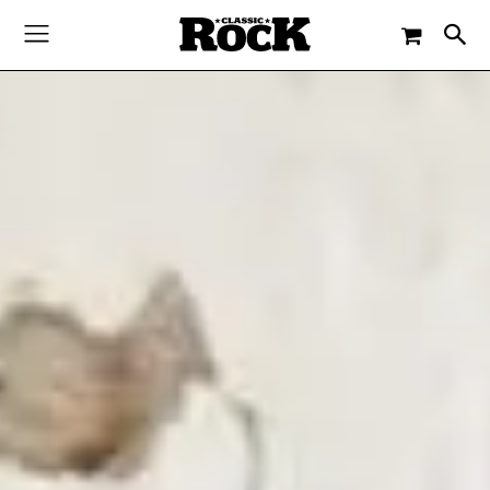
-
By
CLASSIC ROCK
27. AUGUST 2016