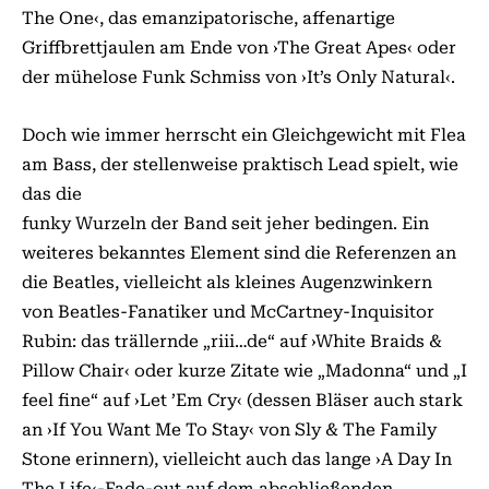
The One‹, das emanzipatorische, affenartige
Griffbrettjaulen am Ende von ›The Great Apes‹ oder
der mühelose Funk Schmiss von ›It’s Only Natural‹.
Doch wie immer herrscht ein Gleichgewicht mit Flea
am Bass, der stellenweise praktisch Lead spielt, wie
das die
funky Wurzeln der Band seit jeher bedingen. Ein
weiteres bekanntes Element sind die Referenzen an
die Beatles, vielleicht als kleines Augenzwinkern
von Beatles-Fanatiker und McCartney-Inquisitor
Rubin: das trällernde „riii…de“ auf ›White Braids &
Pillow Chair‹ oder kurze Zitate wie „Madonna“ und „I
feel fine“ auf ›Let ’Em Cry‹ (dessen Bläser auch stark
an ›If You Want Me To Stay‹ von Sly & The Family
Stone erinnern), vielleicht auch das lange ›A Day In
The Life‹-Fade-out auf dem abschließenden