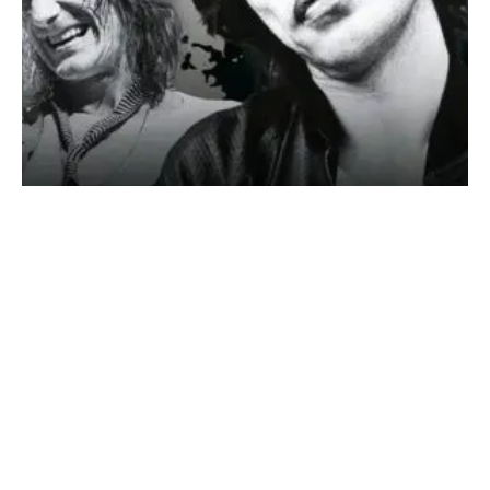
SONDERHEFT ROLLING STONES
DIE GRÖSSTE ROCK’N’ROLL-BAND DER WELT – DER
ULTIMATIVE GUIDE AUF 132 Seiten!!!
Jetzt am Kiosk
oder direkt online sichern! https://classicrock.net/shop/
Über 60 Jahre Sex, Drugs...