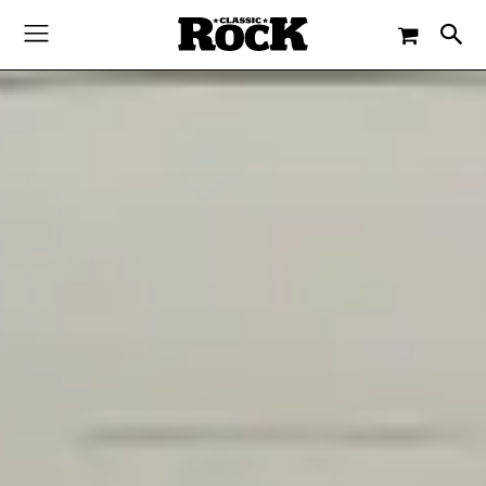
-
By
CLASSIC ROCK
22. JUNI 2018