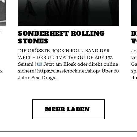
W
SONDERHEFT ROLLING
D
STONES
V
DIE GRÖSSTE ROCK’N’ROLL-BAND DER
Jo
WELT – DER ULTIMATIVE GUIDE AUF 132
ve
Seiten!!!
Jetzt am Kiosk oder direkt online
Gallagher.
ex
sichern! https://classicrock.net/shop/ Über 60
sp
Jahre Sex, Drugs...
ih
MEHR LADEN