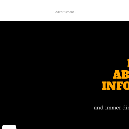
- Advertisment -
AB
INF
und immer die