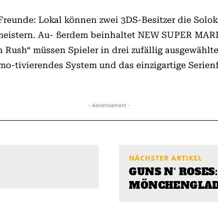
-Freunde: Lokal können zwei 3DS-Besitzer die Sol
 meistern. Au- ßerdem beinhaltet NEW SUPER MAR
 Rush“ müssen Spieler in drei zufällig ausgewählt
-tivierendes System und das einzigartige Serienfla
- Advertisement -
NÄCHSTER ARTIKEL
GUNS N‘ ROSES
MÖNCHENGLA