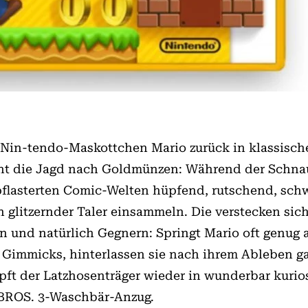
in-tendo-Maskottchen Mario zurück in klassisch
eht die Jagd nach Goldmünzen: Während der Schnauz-
flasterten Comic-Welten hüpfend, rutschend, schw
n glitzernder Taler einsammeln. Die verstecken sic
n und natürlich Gegnern: Springt Mario oft genug 
en Gimmicks, hinterlassen sie nach ihrem Ableben 
ft der Latzhosenträger wieder in wunderbar kurio
BROS. 3-Waschbär-Anzug.