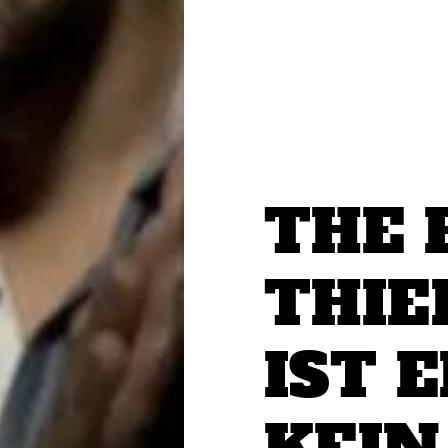
THE 
THIE
IST 