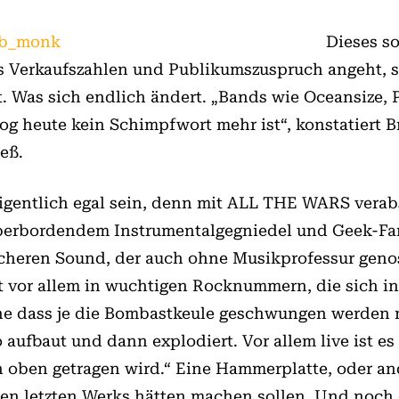
Dieses so
as Verkaufszahlen und Publikumszuspruch angeht, 
t. Was sich endlich ändert. „Bands wie Oceansize
rog heute kein Schimpfwort mehr ist“, konstatiert
eß.
eigentlich egal sein, denn mit ALL THE WARS verab
überbordendem Instrumentalgegniedel und Geek-Fant
sicheren Sound, der auch ohne Musikprofessur geno
ht vor allem in wuchtigen Rocknummern, die sich i
e dass je die Bombastkeule geschwungen werden 
o aufbaut und dann explodiert. Vor allem live ist es
h oben getragen wird.“ Eine Hammerplatte, oder an
den letzten Werks hätten machen sollen. Und noch