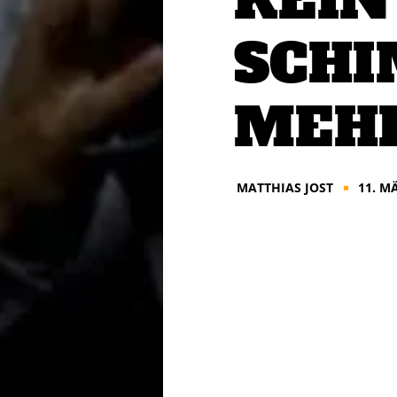
KEIN
SCH
MEH
MATTHIAS JOST
11. M
■