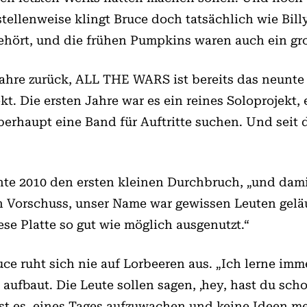
tellenweise klingt Bruce doch tatsächlich wie Bil
ehört, und die frühen Pumpkins waren auch ein gro
ahre zurück, ALL THE WARS ist bereits das neunte A
ekt. Die ersten Jahre war es ein reines Soloprojekt, 
überhaupt eine Band für Auftritte suchen. Und sei
2010 den ersten kleinen Durchbruch, „und damit 
n Vorschuss, unser Name war gewissen Leuten geläu
se Platte so gut wie möglich ausgenutzt.“
uce ruht sich nie auf Lorbeeren aus. „Ich lerne im
aufbaut. Die Leute sollen sagen, ‚hey, hast du sch
 ist es, eines Tages aufzuwachen und keine Ideen 