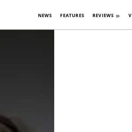
IN SCHIMPFWORT M
NEWS
FEATURES
REVIEWS
V
-
By
MATTHIAS JOST
11. MÄRZ 2014