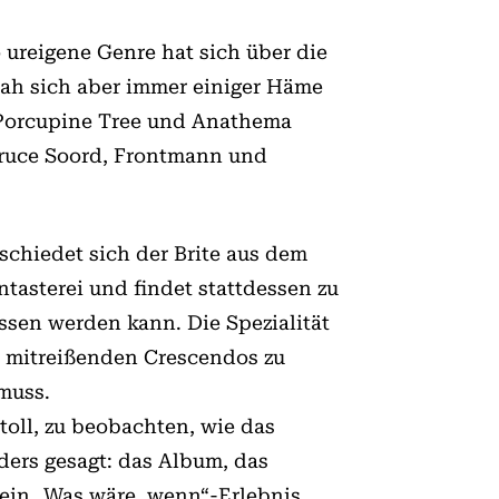
 ureigene Genre hat sich über die
sah sich aber immer einiger Häme
, Porcupine Tree und Anathema
 Bruce Soord, Frontmann und
schiedet sich der Brite aus dem
asterei und findet stattdessen zu
ssen werden kann. Die Spezialität
n mitreißenden Crescendos zu
muss.
 toll, zu beobachten, wie das
ders gesagt: das Album, das
 ein „Was wäre, wenn“-Erlebnis