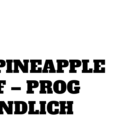
PINEAPPLE
F – PROG
ENDLICH