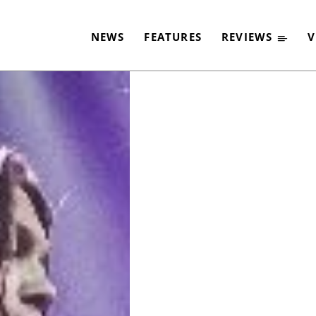
AND OF BROTHERS L
NEWS
FEATURES
REVIEWS
V
-
By
CLASSIC ROCK
14. MÄRZ 2018