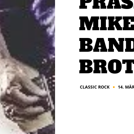
PRÄS
MIKE
BAND
BROT
CLASSIC ROCK
14. MÄR
■