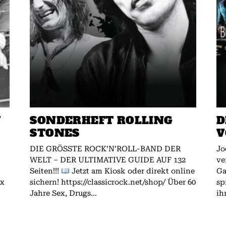
W
SONDERHEFT ROLLING
D
STONES
V
DIE GRÖSSTE ROCK’N’ROLL-BAND DER
Jo
WELT – DER ULTIMATIVE GUIDE AUF 132
ve
Seiten!!!
Jetzt am Kiosk oder direkt online
Gallagher.
ex
sichern! https://classicrock.net/shop/ Über 60
sp
Jahre Sex, Drugs...
ih