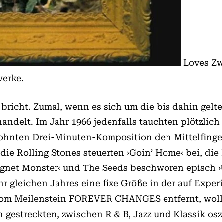
Loves Zw
werke.
 bricht. Zumal, wenn es sich um die bis dahin gel
andelt. Im Jahr 1966 jedenfalls tauchten plötzlich
hnten Drei-Minuten-Komposition den Mittelfinger
ie Rolling Stones steuerten ›Goin’ Home‹ bei, die
gnet Monster‹ und The Seeds beschworen episch ›U
hr gleichen Jahres eine fixe Größe in der auf Exp
vom Meilenstein FOREVER CHANGES entfernt, woll
n gestreckten, zwischen R & B, Jazz und Klassik o