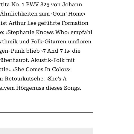
artita No. 1 BWV 825 von Johann
e Ähnlichkeiten zum ›Goin’ Home‹
ist Arthur Lee geführte Formation
eite: ›Stephanie Knows Who‹ empfahl
hythmik und Folk-Gitarren umfloren
gen-Punk blieb ›7 And 7 Is‹ die
 überhaupt. Akustik-Folk mit
tle‹. ›She Comes In Colors‹
r Retourkutsche: ›She’s A
ivem Hörgenuss dieses Songs.