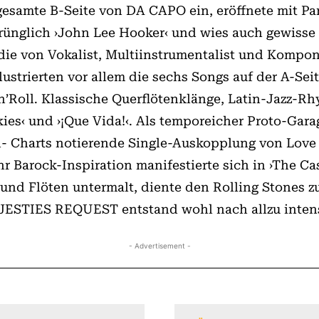
 gesamte B-Seite von DA CAPO ein, eröffnete mit P
sprünglich ›John Lee Hooker‹ und wies auch gewiss
 die von Vokalist, Multiinstrumentalist und Kompon
lustrierten vor allem die sechs Songs auf der A-S
n’Roll. Klassische Querflötenklänge, Latin-Jazz-R
ies‹ und ›¡Que Vida!‹. Als temporeicher Proto-Gara
rd- Charts notierende Single-Auskopplung von Love
 Barock-Inspiration manifestierte sich in ›The Cas
und Flöten untermalt, diente den Rolling Stones zu
STIES REQUEST entstand wohl nach allzu intens
- Advertisement -