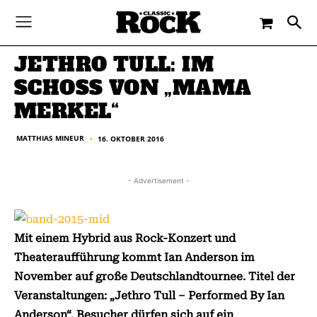
-
By
MATTHIAS MINEUR
16. OKTOBER 2016
JETHRO TULL: IM
SCHOSS VON „MAMA M
ERKEL“
MATTHIAS MINEUR
16. OKTOBER 2016
■
- Advertisement -
Mit einem Hybrid aus Rock-Konzert und
Theateraufführung kommt Ian Anderson im
November auf große Deutschlandtournee. Titel der
Veranstaltungen: „Jethro Tull – Performed By Ian
Anderson“. Besucher dürfen sich auf ein