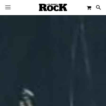
-
By
CLASSIC ROCK
19. JANUAR 2020