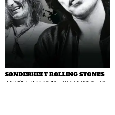
SONDERHEFT ROLLING STONES
DIE GRÖSSTE ROCK’N’ROLL-BAND DER WELT – DER
ULTIMATIVE GUIDE AUF 132 Seiten!!!
Jetzt am Kiosk
oder direkt online sichern! https://classicrock.net/shop/
Über 60 Jahre Sex, Drugs...