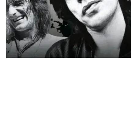
SONDERHEFT ROLLING STONES
DIE GRÖSSTE ROCK’N’ROLL-BAND DER WELT – DER
ULTIMATIVE GUIDE AUF 132 Seiten!!!
Jetzt am Kiosk
oder direkt online sichern! https://classicrock.net/shop/
Über 60 Jahre Sex, Drugs...