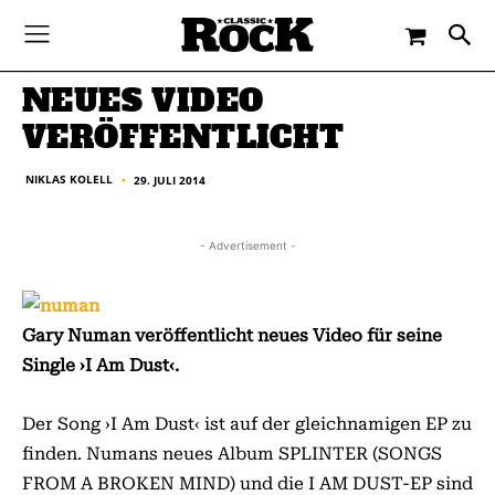
-
By
NIKLAS KOLELL
29. JULI 2014
NEUES VIDEO
VERÖFFENTLICHT
NIKLAS KOLELL
29. JULI 2014
■
- Advertisement -
Gary Numan veröffentlicht neues Video für seine
Single ›I Am Dust‹.
Der Song ›I Am Dust‹ ist auf der gleichnamigen EP zu
finden. Numans neues Album SPLINTER (SONGS
FROM A BROKEN MIND) und die I AM DUST-EP sind