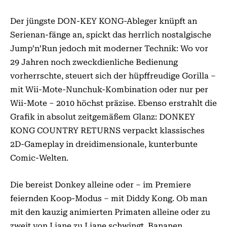
Der jüngste DON-KEY KONG-Ableger knüpft an
Serien­an-fänge an, spickt das herrlich nostalgische
Jump’n’Run jedoch mit moderner Technik: Wo vor
29 Jahren noch zweckdienliche Bedienung
vorherrschte, steuert sich der hüpffreudige Gorilla –
mit Wii-Mote-Nunchuk-Kombination oder nur per
Wii-Mote – 2010 höchst präzise. Ebenso erstrahlt die
Grafik in absolut zeitgemäßem Glanz: DONKEY
KONG COUNTRY RETURNS verpackt klassisches
2D-Game­play in dreidimensionale, kunterbunte
Comic-Welten.
Die bereist Donkey alleine oder – im Premiere
feiernden Koop-Modus – mit Diddy Kong. Ob man
mit den kauzig animierten Primaten alleine oder zu
zweit von Liane zu Liane schwingt, Bananen