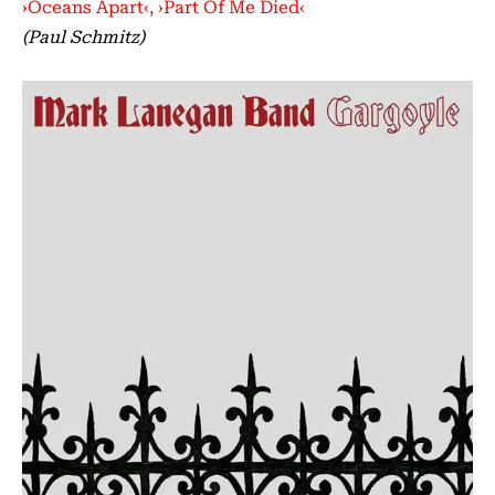
­›Oceans Apart‹, ›Part Of Me Died‹
(Paul Schmitz)