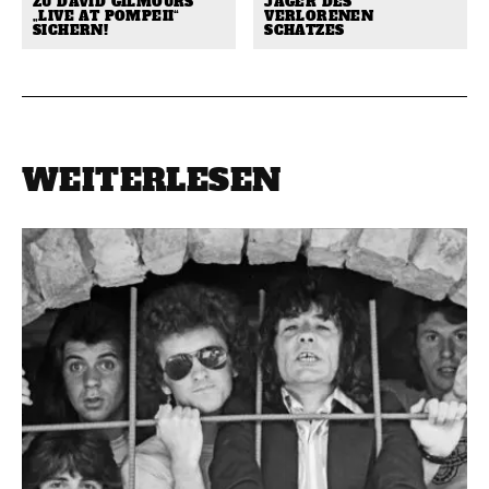
ZU DAVID GILMOURS
JÄGER DES
„LIVE AT POMPEII“
VERLORENEN
SICHERN!
SCHATZES
WEITERLESEN