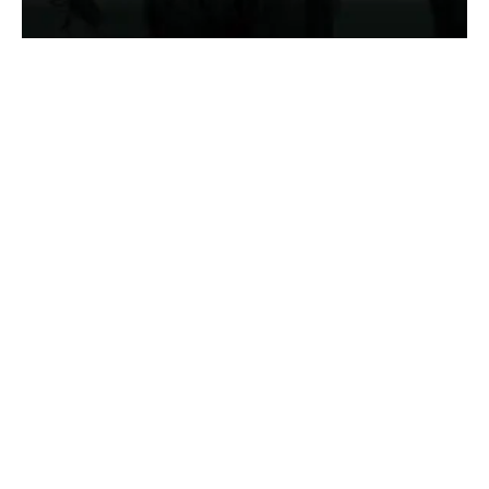
SONDERHEFT ROLLING STONES
DIE GRÖSSTE ROCK’N’ROLL-BAND DER WELT – DER
ULTIMATIVE GUIDE AUF 132 Seiten!!!
Jetzt am Kiosk
oder direkt online sichern! https://classicrock.net/shop/
Über 60 Jahre Sex, Drugs...