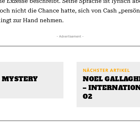
 Exzesse beschreibt. Seine Sprache ist lyrisch abe
noch nicht die Chance hatte, sich von Cash „persö
edingt zur Hand nehmen.
- Advertisement -
NÄCHSTER ARTIKEL
L MYSTERY
NOEL GALLAGHE
– INTERNATION
O2