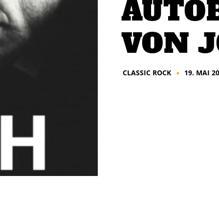
AUTO
VON 
CLASSIC ROCK
19. MAI 2
■