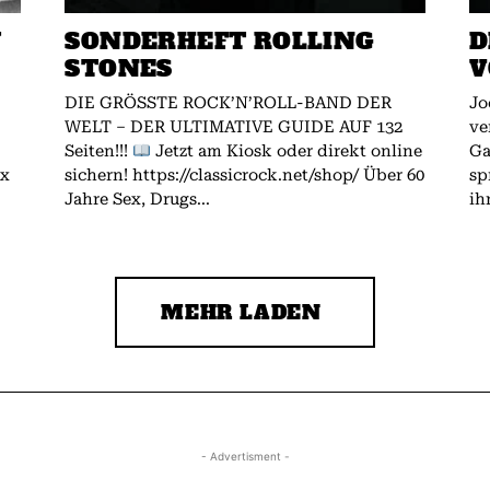
W
SONDERHEFT ROLLING
D
STONES
V
DIE GRÖSSTE ROCK’N’ROLL-BAND DER
Jo
WELT – DER ULTIMATIVE GUIDE AUF 132
ve
Seiten!!!
Jetzt am Kiosk oder direkt online
Gallagher.
ex
sichern! https://classicrock.net/shop/ Über 60
sp
Jahre Sex, Drugs...
ih
MEHR LADEN
- Advertisment -