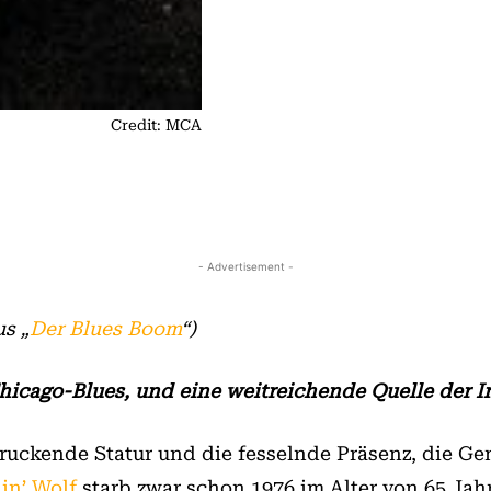
Credit: MCA
- Advertisement -
s „
Der Blues Boom
“)
hicago-Blues, und eine weitreichende Quelle der In
uckende Statur und die fesselnde Präsenz, die Ge
in’ Wolf
starb zwar schon 1976 im Alter von 65 Ja