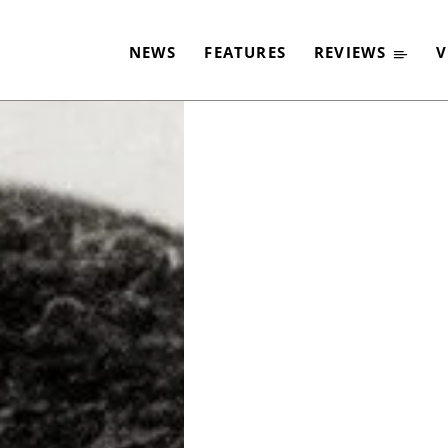
ES-BOOM: HOWLIN‘ 
NEWS
FEATURES
REVIEWS
V
-
By
CLASSIC ROCK
10. JUNI 2025