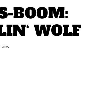
S-BOOM:
IN‘ WOLF
I 2025