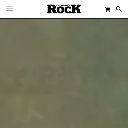
-
By
CLASSIC ROCK
19. MÄRZ 2020